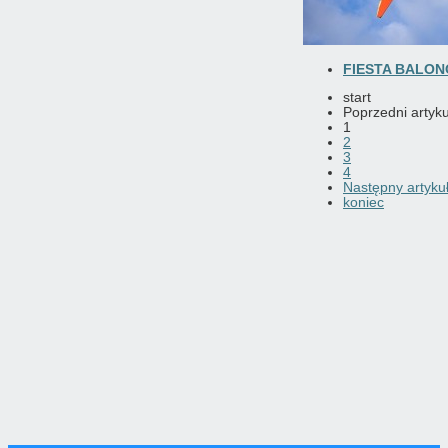
FIESTA BALO
start
Poprzedni artyku
1
2
3
4
Następny artyku
koniec