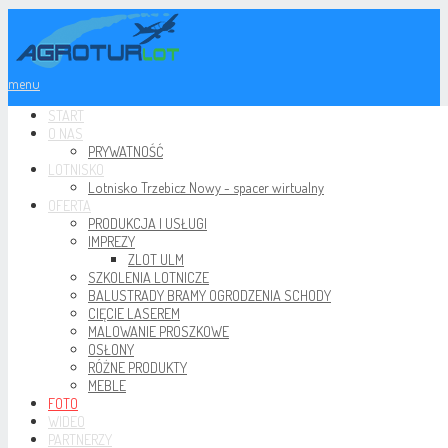
menu
START
O NAS
PRYWATNOŚĆ
LOTNISKO
Lotnisko Trzebicz Nowy - spacer wirtualny
OFERTA
PRODUKCJA I USŁUGI
IMPREZY
ZLOT ULM
SZKOLENIA LOTNICZE
BALUSTRADY BRAMY OGRODZENIA SCHODY
CIĘCIE LASEREM
MALOWANIE PROSZKOWE
OSŁONY
RÓŻNE PRODUKTY
MEBLE
FOTO
WIDEO
PARTNERZY