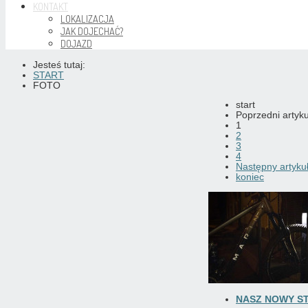
KONTAKT
LOKALIZACJA
JAK DOJECHAĆ?
DOJAZD
Jesteś tutaj:
START
FOTO
start
Poprzedni artyku
1
2
3
4
Następny artyku
koniec
NASZ NOWY S