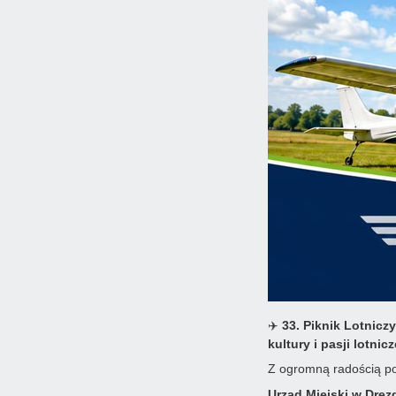
✈️
33. Piknik Lotnicz
kultury i pasji lotnicz
Z ogromną radością po
Urząd Miejski w Dre