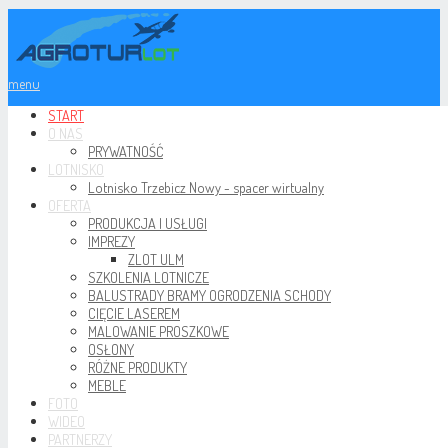
menu
START
O NAS
PRYWATNOŚĆ
LOTNISKO
Lotnisko Trzebicz Nowy - spacer wirtualny
OFERTA
PRODUKCJA I USŁUGI
IMPREZY
ZLOT ULM
SZKOLENIA LOTNICZE
BALUSTRADY BRAMY OGRODZENIA SCHODY
CIĘCIE LASEREM
MALOWANIE PROSZKOWE
OSŁONY
RÓŻNE PRODUKTY
MEBLE
FOTO
WIDEO
PARTNERZY