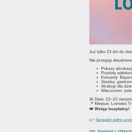
Już tylko 23 dni do sta
Nie przegap dwudniowe
Pokazy akrobac
Przeloty widoko
Koncerty: Bayer
Stoiska: gastro
Atrakcje dla dz
Wieczorem: poka
📅 Data: 22–23 sierpn
📍 Miejsce: Lotnisko 
🎟️
Wstęp bezpłatny!
👉
Sprawdź pełny pro