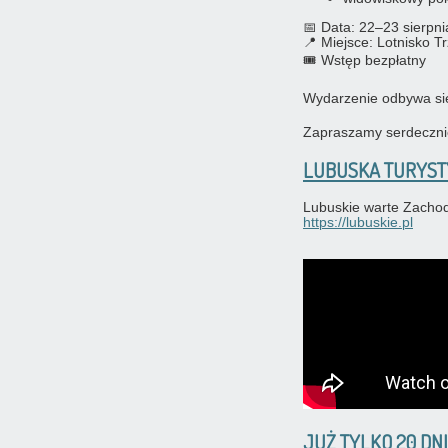
📅 Data: 22–23 sierpn
📍 Miejsce: Lotnisko T
🎟️ Wstęp bezpłatny
Wydarzenie odbywa si
Zapraszamy serdecznie
LUBUSKA TURYSTYK
Lubuskie warte Zachod
https://lubuskie.pl
JUŻ TYLKO 20 DNI