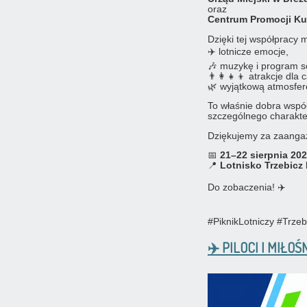
oraz
Centrum Promocji Ku
Dzięki tej współpracy
✈️ lotnicze emocje,
🎶 muzykę i program s
👨‍👩‍👧‍👦 atrakcje dla 
🌿 wyjątkową atmosfe
To właśnie dobra współ
szczególnego charakter
Dziękujemy za zaangaż
📅
21–22 sierpnia 20
📍
Lotnisko Trzebicz
Do zobaczenia! ✈️
#PiknikLotniczy #Trz
✈️ PILOCI I MIŁ