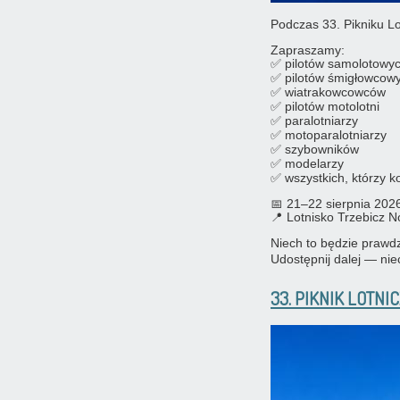
Podczas 33. Pikniku Lo
Zapraszamy:
✅ pilotów samolotowy
✅ pilotów śmigłowcow
✅ wiatrakowcowców
✅ pilotów motolotni
✅ paralotniarzy
✅ motoparalotniarzy
✅ szybowników
✅ modelarzy
✅ wszystkich, którzy k
📅 21–22 sierpnia 202
📍 Lotnisko Trzebicz 
Niech to będzie prawdzi
Udostępnij dalej — niec
33. PIKNIK LOTNI