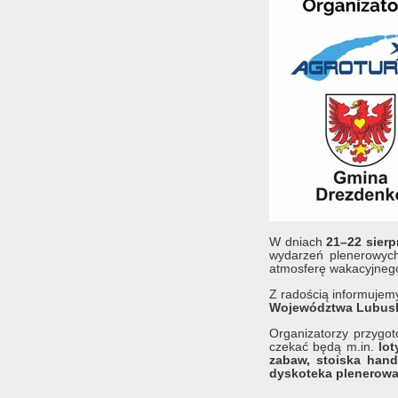
W dniach
21–22 sierp
wydarzeń plenerowych 
atmosferę wakacyjneg
Z radością informujem
Województwa Lubus
Organizatorzy przygot
czekać będą m.in.
lot
zabaw, stoiska han
dyskoteka plenerow